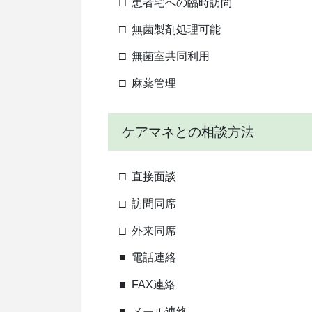
□
患者宅への臨時訪問
□
無菌製剤処理可能
□
無菌室共同利用
□
麻薬管理
ケアマネとの相談方法
□
直接面談
□
訪問同席
□
外来同席
■
電話連絡
■
FAX連絡
■
メール連絡