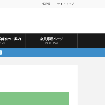
HOME
サイトマップ
医師会のご案内
会員専用ページ
t Us
（要ID・PW）