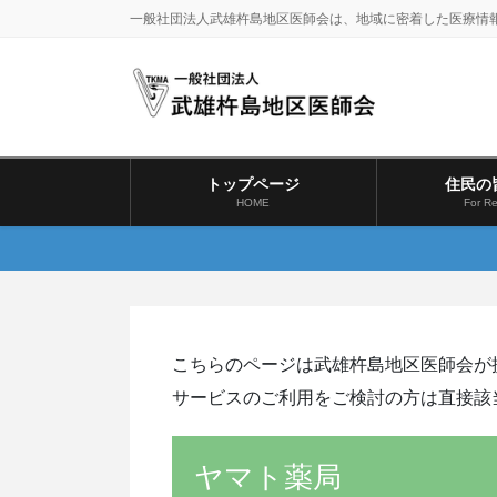
コ
ナ
一般社団法人武雄杵島地区医師会は、地域に密着した医療情
ン
ビ
テ
ゲ
ン
ー
ツ
シ
に
ョ
移
ン
トップページ
住民の
動
に
HOME
For Re
移
動
こちらのページは武雄杵島地区医師会が
サービスのご利用をご検討の方は直接該
ヤマト薬局