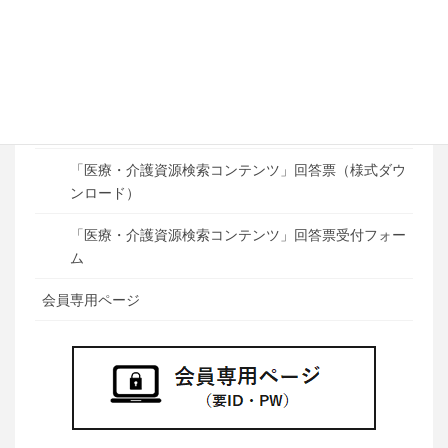
か～
武雄杵島地区において設定した『4つの場面の目指す
べき姿』について
ACP研修用「もしバナゲーム」貸出について
「医療・介護資源検索コンテンツ」回答票（様式ダウ
ンロード）
「医療・介護資源検索コンテンツ」回答票受付フォー
ム
会員専用ページ