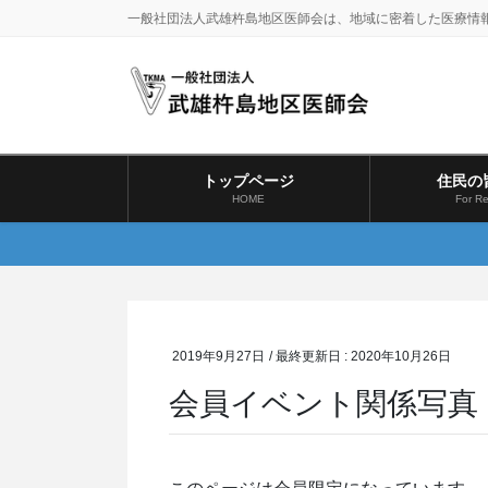
コ
ナ
一般社団法人武雄杵島地区医師会は、地域に密着した医療情
ン
ビ
テ
ゲ
ン
ー
ツ
シ
に
ョ
移
ン
トップページ
住民の
動
に
HOME
For Re
移
動
2019年9月27日
/ 最終更新日 :
2020年10月26日
会員イベント関係写真