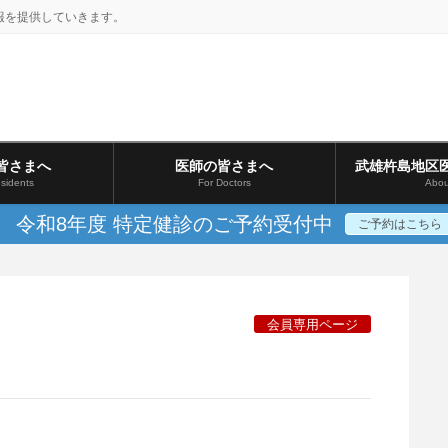
報を提供していきます。
皆さまへ
医師の皆さまへ
武雄杵島地区
sidents
For Doctors
Abou
令和8年度 特定健診のご予約受付中
ご予約はこちら
会員専用ページ