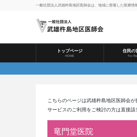
コ
ナ
一般社団法人武雄杵島地区医師会は、地域に密着した医療情
ン
ビ
テ
ゲ
ン
ー
ツ
シ
に
ョ
移
ン
トップページ
住民の
動
に
HOME
For Re
移
動
こちらのページは武雄杵島地区医師会が
サービスのご利用をご検討の方は直接該
竜門堂医院