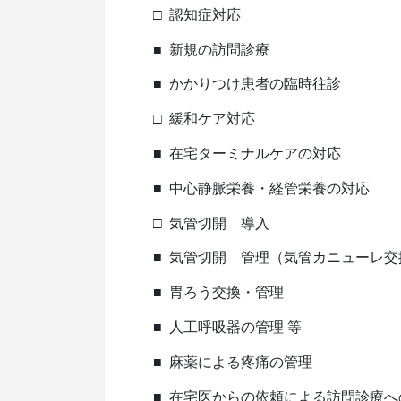
□
認知症対応
■
新規の訪問診療
■
かかりつけ患者の臨時往診
□
緩和ケア対応
■
在宅ターミナルケアの対応
■
中心静脈栄養・経管栄養の対応
□
気管切開 導入
■
気管切開 管理（気管カニューレ交
■
胃ろう交換・管理
■
人工呼吸器の管理 等
■
麻薬による疼痛の管理
■
在宅医からの依頼による訪問診療へ