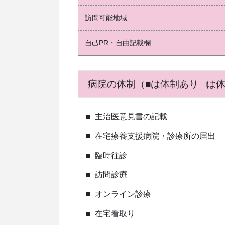
訪問可能地域
自己PR・自由記載欄
病院の体制（■は体制あり □は
■
主治医意見書の記載
■
在宅療養支援病院・診療所の届出
■
臨時往診
■
訪問診療
■
オンライン診療
■
在宅看取り