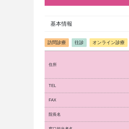
基本情報
訪問診療
往診
オンライン診療
住所
TEL
FAX
院長名
窓口担当者名