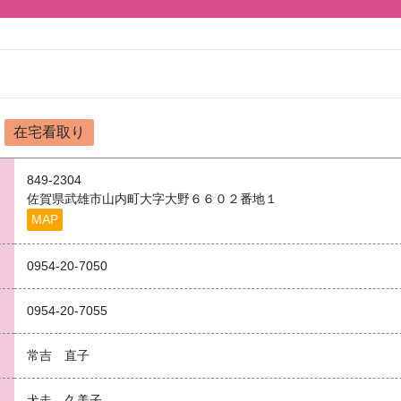
在宅看取り
849-2304
佐賀県武雄市山内町大字大野６６０２番地１
MAP
0954-20-7050
0954-20-7055
常吉 直子
犬走 久美子