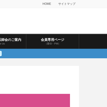
HOME
サイトマップ
医師会のご案内
会員専用ページ
t Us
（要ID・PW）