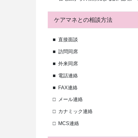
ケアマネとの相談方法
■
直接面談
■
訪問同席
■
外来同席
■
電話連絡
■
FAX連絡
□
メール連絡
□
カナミック連絡
□
MCS連絡