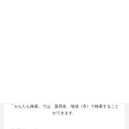
コ
ナ
ン
ビ
テ
ゲ
令和8年度 特定健診のご予約受付中
ン
ー
ツ
シ
ご予約はこちら
に
ョ
移
ン
動
に
移
保険薬局検索
動
かんたん検索
条件検索
「かんたん検索」では、薬局名、地域（市）で検索すること
ができます。