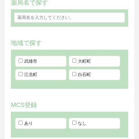
薬局名で探す
地域で探す
武雄市
大町町
江北町
白石町
MCS登録
あり
なし